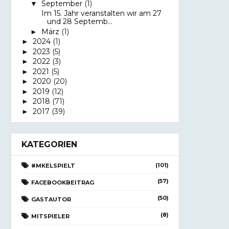
September
(1)
▼
Im 15. Jahr veranstalten wir am 27
und 28 Septemb...
März
(1)
►
2024
(1)
►
2023
(5)
►
2022
(3)
►
2021
(5)
►
2020
(20)
►
2019
(12)
►
2018
(71)
►
2017
(39)
►
KATEGORIEN
(101)
#MKELSPIELT
(57)
FACEBOOKBEITRAG
(50)
GASTAUTOR
(8)
MITSPIELER