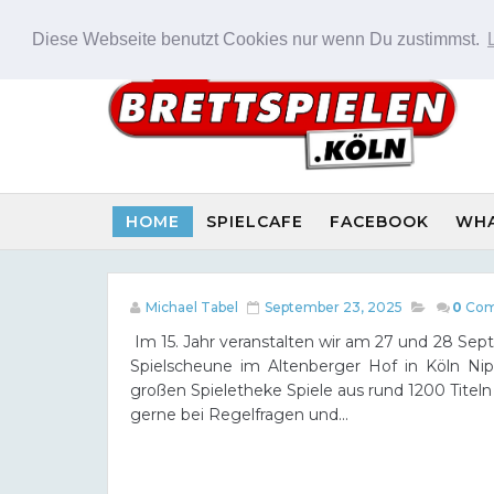
Diese Webseite benutzt Cookies nur wenn Du zustimmst.
HOME
SPIELCAFE
FACEBOOK
WH
Michael Tabel
September 23, 2025
0
Co
Im 15. Jahr veranstalten wir am 27 und 28 Sep
Spielscheune im Altenberger Hof in Köln Nip
großen Spieletheke Spiele aus rund 1200 Titel
gerne bei Regelfragen und...