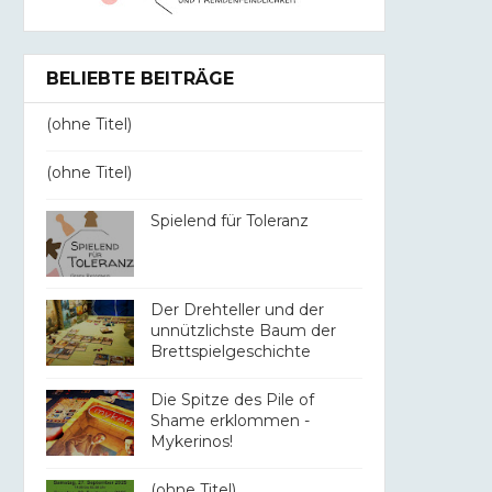
BELIEBTE BEITRÄGE
(ohne Titel)
(ohne Titel)
Spielend für Toleranz
Der Drehteller und der
unnützlichste Baum der
Brettspielgeschichte
Die Spitze des Pile of
Shame erklommen -
Mykerinos!
(ohne Titel)