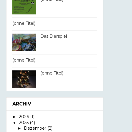
(ohne Titel)
Das Bierspiel
(ohne Titel)
(ohne Titel)
ARCHIV
2026
(1)
►
2025
(4)
▼
Dezember
(2)
►