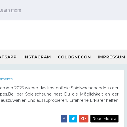
Learn more
ATSAPP
INSTAGRAM
COLOGNECON
IMPRESSUM
mments
tember 2025 wieder das kostenfreie Spielwochenende in der
pes.Bei der Spielscheune hast Du die Möglichkeit an der
n auszuwählen und auszuprobieren. Erfahrene Erklärer helfen
Read More