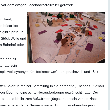
g vor dem ewigen Facebookscrollkeller gerettet!
er Hand,
n bösartige
 gibt Spiele, in
 Stück Wolle und
en Bahnhof oder
ren gefühlt
agnate sein
erspielwelt synonym für „bockeschwer“, „anspruchsvoll“ und „Box
lotter-Spiele in meiner Sammlung in die Kategorie „Endboss“. Genau
all von Übermut eine echte Herausforderung gewünscht hatte. Der
l, so dass ich ihr zum Aufwärmen jüngst Indonesia vor die Nase
iel meine persönliche Nemesis wegen Prüfungsvorbereitungen im