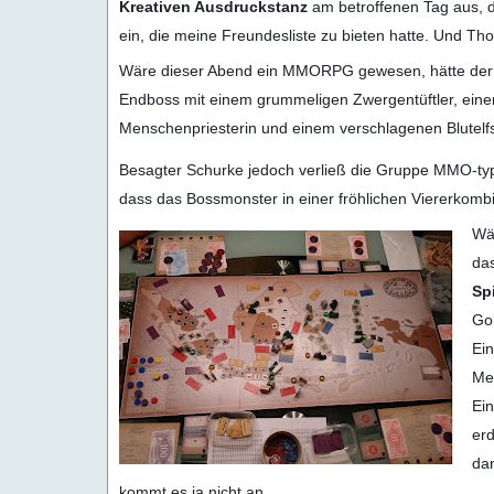
Kreativen Ausdruckstanz
am betroffenen Tag aus, d
ein, die meine Freundesliste zu bieten hatte. Und Th
Wäre dieser Abend ein MMORPG gewesen, hätte der 
Endboss mit einem grummeligen Zwergentüftler, einem
Menschenpriesterin und einem verschlagenen Blutelf
Besagter Schurke jedoch verließ die Gruppe MMO-typi
dass das Bossmonster in einer fröhlichen Viererkom
Wär
das
Sp
Gol
Ein
Men
Ein
erd
da
kommt es ja nicht an.