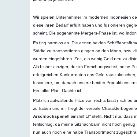
Wir spielen Unternehmer im modernen Indonesien der
diese ihren Bedarf erfüllt haben und fusionieren ge
scheint. Die sogenannte Mergers-Phase ist, wo Indone
Es fing harmlos an. Die ersten beiden Schifffahrtsfirm
Städte zu transportieren gingen an den Mann, bzw. d
wurden eingefahren. Zeit, ein wenig Geld neu zu distr
Als bisher einziger, der im Forschungsschritt seine
erfolgreichen Konkurrenten das Geld rauszulatschen, 
fusioniere, um danach unsere beiden Produktionsfirme
Ein toller Plan. Dachte ich…
Plötzlich aufwallende Hitze von rechts lässt mich befü
zu haben und mir fliegt der verbale Charakterbogen e
Arschlochspiele
!!!eins!elf!1!“ steht. Nicht nur, da
fehlschlug, da meine Sitznachbarin nicht hoch genug m
nun auch noch eine halbe Transportmacht zugeschranz