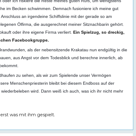
der ich riskiere die Reste meines guten Rufs, um wenigstens
sche im Becken schwimmen. Demnach fusioniere ich meine gut
Anschluss an irgendeine Schiffslinie mit der gerade so am
legenen Ölfirma, die ausgerechnet meiner Sitznachbarin gehört.
abkauft oder ihre eigene Firma verliert.
Ein Spielzug, so dreckig,
falschen Facebookgruppe.
 Brandwunden, als der nebensitzende Krakatau nun endgültig in die
chauen, aus Angst vor dem Todesblick und berechne innerlich, ab
 bekommt.
ldhaufen zu sehen, als wir zum Spielende unser Vermögen
nsere Menschenpriesterin bleibt bei diesem Endboss auf der
n wiederbeleben wird. Dann weiß ich auch, was ich ihr nicht mehr
 erst was mit ihm gespielt.