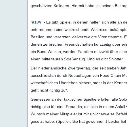
geschätzten Kollegen. Hiermit habe ich seinen Beitra
"
#
10V
- Es gibt Spiele, in denen halten sich alle an d
unternehmen eine weitreichende Weltreise, bekämpfe
Bazillen und verarzten vielverzweigte Virenstämme. Es
denen zerbrechen Freundschaften kurzzeitig über ein
ein Bund Weizen, werden Familien entzweit über ein
einen mittelteuren Straßenzug. Und es gibt Splotter.
Der niederländische Zwergverlag, der seit sieben Jah
ausschließlich durch Neuauflagen von Food Chain M
wirtschaftliches Überleben sichert, steht in der Kenn
geht nicht richtig zu“.
Gemessen an der taktischen Spieltiefe fallen alle Sp
richtig also für eine Freundin, die sich in einem Anf
Wunsch meiner Mitspieler ist mir üblicherweise Befeh
gesetzt habe. (Spoiler: Sie hat gewonnen.) Leider f