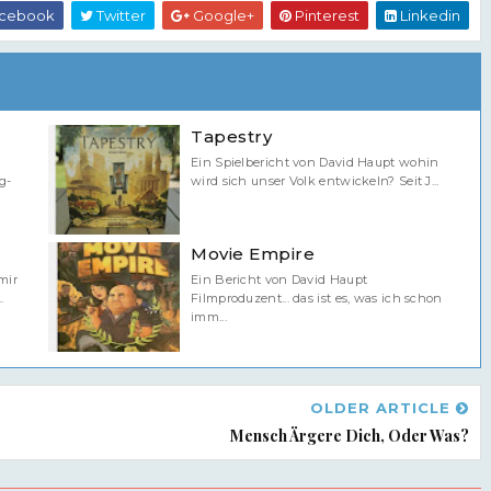
cebook
Twitter
Google+
Pinterest
Linkedin
Tapestry
Ein Spielbericht von David Haupt wohin
g-
wird sich unser Volk entwickeln? Seit J...
Movie Empire
mir
Ein Bericht von David Haupt
.
Filmproduzent... das ist es, was ich schon
imm...
OLDER ARTICLE
Mensch Ärgere Dich, Oder Was?