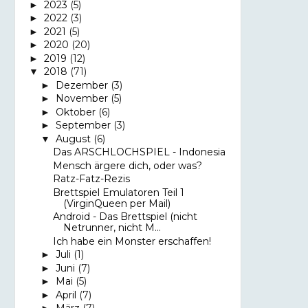
2023
(5)
►
2022
(3)
►
2021
(5)
►
2020
(20)
►
2019
(12)
►
2018
(71)
▼
Dezember
(3)
►
November
(5)
►
Oktober
(6)
►
September
(3)
►
August
(6)
▼
Das ARSCHLOCHSPIEL - Indonesia
Mensch ärgere dich, oder was?
Ratz-Fatz-Rezis
Brettspiel Emulatoren Teil 1
(VirginQueen per Mail)
Android - Das Brettspiel (nicht
Netrunner, nicht M...
Ich habe ein Monster erschaffen!
Juli
(1)
►
Juni
(7)
►
Mai
(5)
►
April
(7)
►