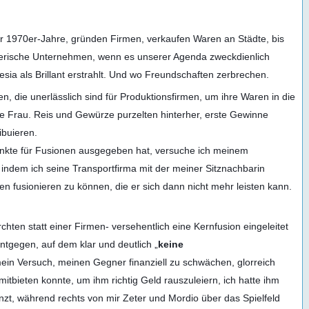
 1970er-Jahre, gründen Firmen, verkaufen Waren an Städte, bis
gnerische Unternehmen, wenn es unserer Agenda zweckdienlich
sia als Brillant erstrahlt. Und wo Freundschaften zerbrechen.
en, die unerlässlich sind für Produktionsfirmen, um ihre Waren in die
ie Frau. Reis und Gewürze purzelten hinterher, erste Gewinne
ibuieren.
 Punkte für Fusionen ausgegeben hat, versuche ich meinem
indem ich seine Transportfirma mit der meiner Sitznachbarin
n fusionieren zu können, die er sich dann nicht mehr leisten kann.
rchten statt einer Firmen- versehentlich eine Kernfusion eingeleitet
ntgegen, auf dem klar und deutlich „
keine
ss mein Versuch, meinen Gegner finanziell zu schwächen, glorreich
itbieten konnte, um ihm richtig Geld rauszuleiern, ich hatte ihm
t, während rechts von mir Zeter und Mordio über das Spielfeld