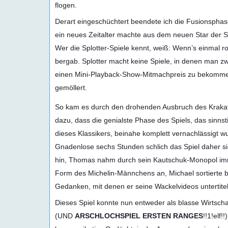
flogen.
Derart eingeschüchtert beendete ich die Fusionsphase
ein neues Zeitalter machte aus dem neuen Star der S
Wer die Splotter-Spiele kennt, weiß: Wenn’s einmal roll
bergab. Splotter macht keine Spiele, in denen man
einen Mini-Playback-Show-Mitmachpreis zu bekommen.
gemöllert.
So kam es durch den drohenden Ausbruch des Kraka
dazu, dass die genialste Phase des Spiels, das sinns
dieses Klassikers, beinahe komplett vernachlässigt w
Gnadenlose sechs Stunden schlich das Spiel daher si
hin, Thomas nahm durch sein Kautschuk-Monopol im
Form des Michelin-Männchens an, Michael sortierte b
Gedanken, mit denen er seine Wackelvideos untertite
Dieses Spiel konnte nun entweder als blasse Wirtscha
(UND
ARSCHLOCHSPIEL ERSTEN RANGES
!!1!elf!!