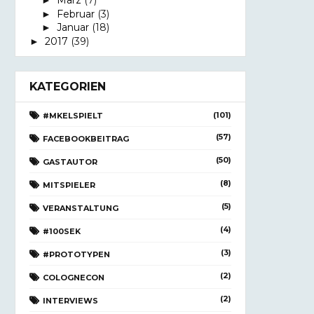
März
(7)
►
Februar
(3)
►
Januar
(18)
►
2017
(39)
►
KATEGORIEN
(101)
#MKELSPIELT
(57)
FACEBOOKBEITRAG
(50)
GASTAUTOR
(8)
MITSPIELER
(5)
VERANSTALTUNG
(4)
#100SEK
(3)
#PROTOTYPEN
(2)
COLOGNECON
(2)
INTERVIEWS