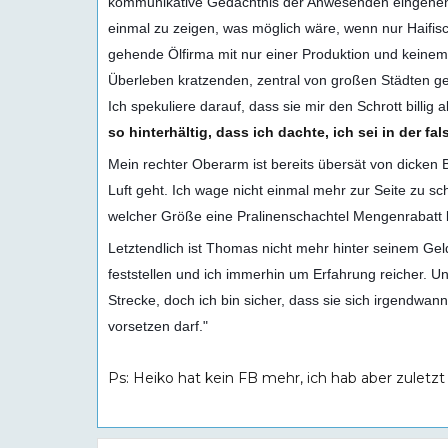
kommunikative Gedächtnis der Anwesenden eingehen o
einmal zu zeigen, was möglich wäre, wenn nur Haifi
gehende Ölfirma mit nur einer Produktion und keinem 
Überleben kratzenden, zentral von großen Städten ge
Ich spekuliere darauf, dass sie mir den Schrott billig 
so hinterhältig, dass ich dachte, ich sei in der 
Mein rechter Oberarm ist bereits übersät von dicken
Luft geht. Ich wage nicht einmal mehr zur Seite zu s
welcher Größe eine Pralinenschachtel Mengenrabatt
Letztendlich ist Thomas nicht mehr hinter seinem Ge
feststellen und ich immerhin um Erfahrung reicher. U
Strecke, doch ich bin sicher, dass sie sich irgendwan
vorsetzen darf."
Ps: Heiko hat kein FB mehr, ich hab aber zuletzt