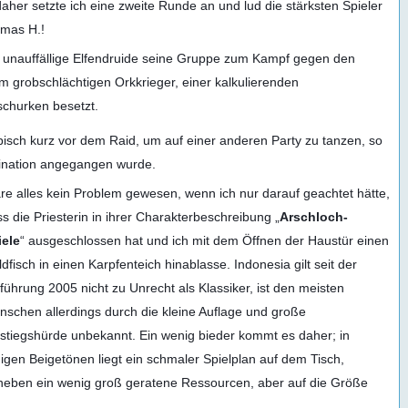
aher setzte ich eine zweite Runde an und lud die stärksten Spieler
omas H.!
unauffällige Elfendruide seine Gruppe zum Kampf gegen den
 grobschlächtigen Orkkrieger, einer kalkulierenden
schurken besetzt.
sch kurz vor dem Raid, um auf einer anderen Party zu tanzen, so
bination angegangen wurde.
e alles kein Problem gewesen, wenn ich nur darauf geachtet hätte,
s die Priesterin in ihrer Charakterbeschreibung „
Arschloch-
iele
“ ausgeschlossen hat und ich mit dem Öffnen der Haustür einen
dfisch in einen Karpfenteich hinablasse. Indonesia gilt seit der
führung 2005 nicht zu Unrecht als Klassiker, ist den meisten
schen allerdings durch die kleine Auflage und große
stiegshürde unbekannt. Ein wenig bieder kommt es daher; in
igen Beigetönen liegt ein schmaler Spielplan auf dem Tisch,
neben ein wenig groß geratene Ressourcen, aber auf die Größe