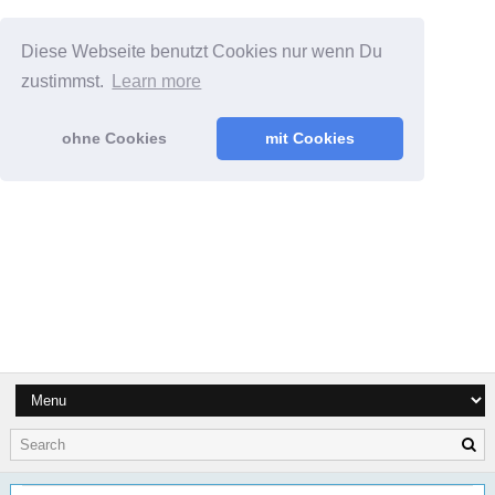
Diese Webseite benutzt Cookies nur wenn Du
zustimmst.
Learn more
ohne Cookies
mit Cookies