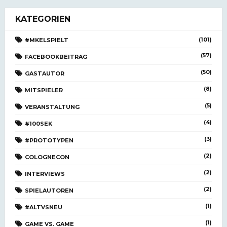
KATEGORIEN
(101)
#MKELSPIELT
(57)
FACEBOOKBEITRAG
(50)
GASTAUTOR
(8)
MITSPIELER
(5)
VERANSTALTUNG
(4)
#100SEK
(3)
#PROTOTYPEN
(2)
COLOGNECON
(2)
INTERVIEWS
(2)
SPIELAUTOREN
(1)
#ALTVSNEU
(1)
GAME VS. GAME