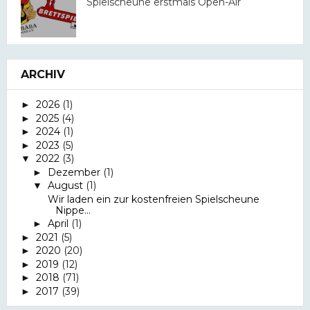
Spielscheune erstmals Open-Air
ARCHIV
2026
(1)
►
2025
(4)
►
2024
(1)
►
2023
(5)
►
2022
(3)
▼
Dezember
(1)
►
August
(1)
▼
Wir laden ein zur kostenfreien Spielscheune
Nippe...
April
(1)
►
2021
(5)
►
2020
(20)
►
2019
(12)
►
2018
(71)
►
2017
(39)
►