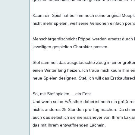
Kaum ein Spiel hat bei ihm noch seine original Meepl
nicht mehr spielen, weil seine Versionen einfach pornö
Menschärgerdischnicht Pöppel werden ersetzt durch H
jeweiligen gespielten Charakter passen.

Stef sammelt das ausgetauschte Zeug in einer großen B
einen Winter lang heizen. Ich traue mich kaum ihm ei
neue Spielen designen. Stef, ich will das Erstkaufsrech
So, mit Stef spielen.... ein Fest.

Und wenn seine E/Ä-sther dabei ist noch ein größeres
nichts anderes 25 Stunden pro Tag machen. Da stimmt 
auch das selbst ich sie niemalsnever von Ihrem Erklär
das mit Ihrem entwaffnenden Lächeln.
