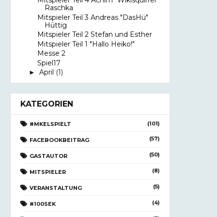
Mitspieler Teil 4 Achim "Wikisquirrel"
Raschka
Mitspieler Teil 3 Andreas "DasHü"
Hüttig
Mitspieler Teil 2 Stefan und Esther
Mitspieler Teil 1 "Hallo Heiko!"
Messe 2
Spiel17
April
(1)
►
KATEGORIEN
(101)
#MKELSPIELT
(57)
FACEBOOKBEITRAG
(50)
GASTAUTOR
(8)
MITSPIELER
(5)
VERANSTALTUNG
(4)
#100SEK