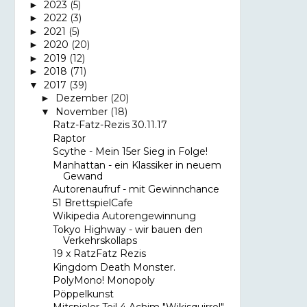
2023
(5)
►
2022
(3)
►
2021
(5)
►
2020
(20)
►
2019
(12)
►
2018
(71)
►
2017
(39)
▼
Dezember
(20)
►
November
(18)
▼
Ratz-Fatz-Rezis 30.11.17
Raptor
Scythe - Mein 15er Sieg in Folge!
Manhattan - ein Klassiker in neuem
Gewand
Autorenaufruf - mit Gewinnchance
51 BrettspielCafe
Wikipedia Autorengewinnung
Tokyo Highway - wir bauen den
Verkehrskollaps
19 x RatzFatz Rezis
Kingdom Death Monster.
PolyMono! Monopoly
Pöppelkunst