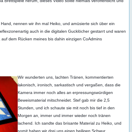
 Brettspiele herum, dieses Video sollte niemals veröffentlicht und 
Hand, nennen wir ihn mal Heiko, und amüsierte sich über ein 
lexzonenartig auch in die digitalen Gucklöcher gestarrt und waren 
 auf dem Rücken meines bis dahin einzigen CoAdmins 
Wir wunderten uns, lachten Tränen, kommentierten 
lakonisch, ironisch, sarkastisch und vergaßen, dass die 
Kamera immer noch alles an erpressungswürdigen 
Beweismaterial mitschneidet. Stef gab mir die 2,5 
Stunden, und ich schaute sie mit noch bis tief in den 
Morgen an, immer und immer wieder noch tränen 
lachend. Ich sandte das brisante Material zu Heiko, und 
somit haben wir drei uns einen heiligen Schwur 