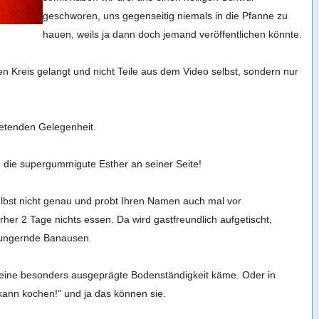
geschworen, uns gegenseitig niemals in die Pfanne zu 
hauen, weils ja dann doch jemand veröffentlichen könnte.

n Kreis gelangt und nicht Teile aus dem Video selbst, sondern nur 
ietenden Gelegenheit.

e die supergummigute Esther an seiner Seite!

elbst nicht genau und probt Ihren Namen auch mal vor 
er 2 Tage nichts essen. Da wird gastfreundlich aufgetischt, 
hungernde Banausen.

 seine besonders ausgeprägte Bodenständigkeit käme. Oder in 
ann kochen!" und ja das können sie. 
