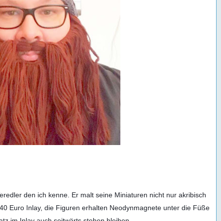
edler den ich kenne. Er malt seine Miniaturen nicht nur akribisch 
40 Euro Inlay, die Figuren erhalten Neodynmagnete unter die Füße 
tz im Inlay auch seitwärts stehen bleiben.
