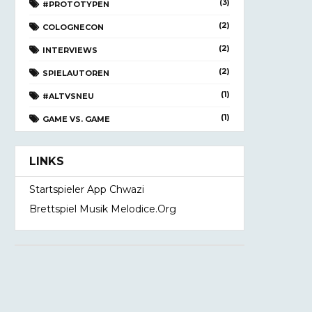
(3)
#PROTOTYPEN
(2)
COLOGNECON
(2)
INTERVIEWS
(2)
SPIELAUTOREN
(1)
#ALTVSNEU
(1)
GAME VS. GAME
LINKS
Startspieler App Chwazi
Brettspiel Musik Melodice.org