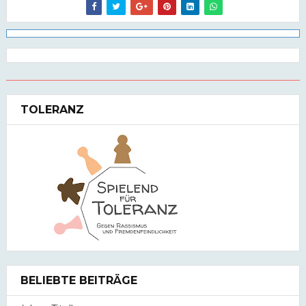
TOLERANZ
BELIEBTE BEITRÄGE