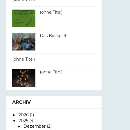
(ohne Titel)
Das Bierspiel
(ohne Titel)
(ohne Titel)
ARCHIV
2026
(1)
►
2025
(4)
▼
Dezember
(2)
►