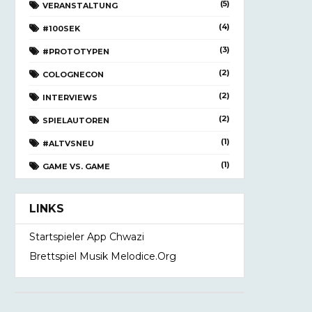
(5)
VERANSTALTUNG
(4)
#100SEK
(3)
#PROTOTYPEN
(2)
COLOGNECON
(2)
INTERVIEWS
(2)
SPIELAUTOREN
(1)
#ALTVSNEU
(1)
GAME VS. GAME
LINKS
Startspieler App Chwazi
Brettspiel Musik Melodice.org