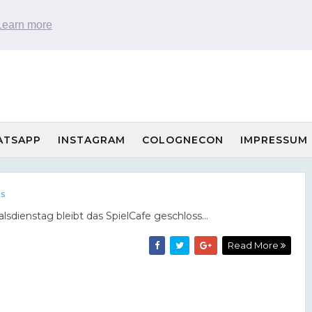
Learn more
ATSAPP
INSTAGRAM
COLOGNECON
IMPRESSUM
s
lsdienstag bleibt das SpielCafe geschloss...
Read More