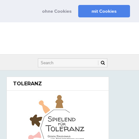
ohne Cookies
mit Cookies
TOLERANZ