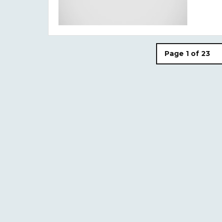
Page 1 of 23