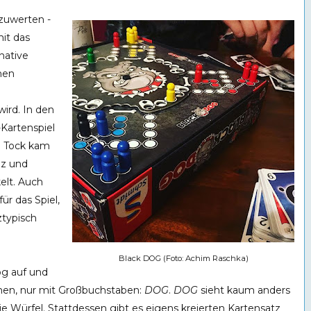
fzuwerten -
it das
native
chen
wird. In den
-Kartenspiel
. Tock kam
iz und
elt. Auch
ür das Spiel,
ztypisch
Black DOG (Foto: Achim Raschka)
og auf und
amen, nur mit Großbuchstaben:
DOG
.
DOG
sieht kaum anders
die Würfel. Stattdessen gibt es eigens kreierten Kartensatz