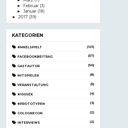
März
(7)
►
Februar
(3)
►
Januar
(18)
►
2017
(39)
►
KATEGORIEN
(101)
#MKELSPIELT
(57)
FACEBOOKBEITRAG
(50)
GASTAUTOR
(8)
MITSPIELER
(5)
VERANSTALTUNG
(4)
#100SEK
(3)
#PROTOTYPEN
(2)
COLOGNECON
(2)
INTERVIEWS