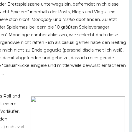
n der Brettspielszene unterwegs bin, befremdet mich diese
cht-Spielern" innerhalb der Posts, Blogs und Vlogs - ein
ere dich nicht
,
Monopoly
und
Risiko
doof finden. Zuletzt
der Spielamas, bei dem die 10 größten Spieleversager
ten" Monologe darüber abliessen, wie schlecht doch diese
irgendwie nicht raffen - ich als casual gamer habe den Beitrag
mich nicht zu Ende geguckt (personal disclaimer: Ich weiß,
mich damit abgefunden und gebe zu, dass ich mich gerade
 "casual"-Ecke einigele und mittlerweile bewusst einfacheren
..
s Roll-and-
it einem
Vorläufer,
 den
, ...) nicht viel