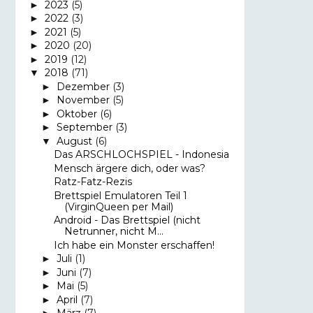
2023
(5)
►
2022
(3)
►
2021
(5)
►
2020
(20)
►
2019
(12)
►
2018
(71)
▼
Dezember
(3)
►
November
(5)
►
Oktober
(6)
►
September
(3)
►
August
(6)
▼
Das ARSCHLOCHSPIEL - Indonesia
Mensch ärgere dich, oder was?
Ratz-Fatz-Rezis
Brettspiel Emulatoren Teil 1
(VirginQueen per Mail)
Android - Das Brettspiel (nicht
Netrunner, nicht M...
Ich habe ein Monster erschaffen!
Juli
(1)
►
Juni
(7)
►
Mai
(5)
►
April
(7)
►