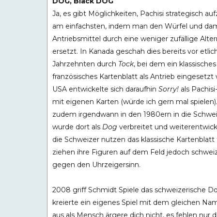
DOG, Black DOG
Ja, es gibt Möglichkeiten, Pachisi strategisch au
am einfachsten, indem man den Würfel und dam
Antriebsmittel durch eine weniger zufällige Alter
ersetzt. In Kanada geschah dies bereits vor etli
Jahrzehnten durch
Tock
, bei dem ein klassisches
französisches Kartenblatt als Antrieb eingesetzt 
USA entwickelte sich daraufhin
Sorry!
als Pachisi
mit eigenen Karten (würde ich gern mal spielen)
zudem irgendwann in den 1980ern in die Schwe
wurde dort als
Dog
verbreitet und weiterentwick
die Schweizer nutzen das klassische Kartenblatt f
ziehen ihre Figuren auf dem Feld jedoch schwei
gegen den Uhrzeigersinn.
2008 griff Schmidt Spiele das schweizerische D
kreierte ein eigenes Spiel mit dem gleichen N
aus als Mensch ärgere dich nicht, es fehlen nur 