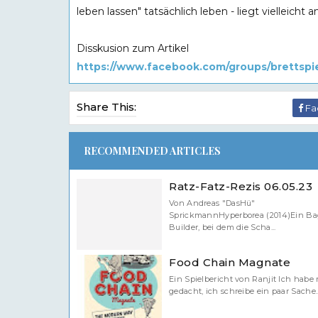
leben lassen" tatsächlich leben - liegt vielleicht 
Disskusion zum Artikel
https://www.facebook.com/groups/brettspi
Share This:
Fa
RECOMMENDED ARTICLES
Ratz-Fatz-Rezis 06.05.23
Von Andreas "DasHü"
SprickmannHyperborea (2014)Ein Ba
Builder, bei dem die Scha...
Food Chain Magnate
Ein Spielbericht von Ranjit Ich habe 
gedacht, ich schreibe ein paar Sache..