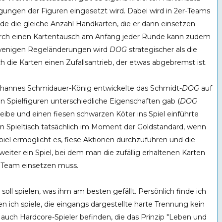
gungen der Figuren eingesetzt wird. Dabei wird in 2er-Teams
de die gleiche Anzahl Handkarten, die er dann einsetzen
Durch einen Kartentausch am Anfang jeder Runde kann zudem
e wenigen Regeländerungen wird
DOG
strategischer als die
ch die Karten einen Zufallsantrieb, der etwas abgebremst ist.
 Johannes Schmidauer-König entwickelte das Schmidt-
DOG
auf
n Spielfiguren unterschiedliche Eigenschaften gab (
DOG
ibe und einen fiesen schwarzen Köter ins Spiel einführte
hen Spieltisch tatsächlich im Moment der Goldstandard, wenn
piel ermöglicht es, fiese Aktionen durchzuführen und die
 weiter ein Spiel, bei dem man die zufällig erhaltenen Karten
ne Team einsetzen muss.
 soll spielen, was ihm am besten gefällt. Persönlich finde ich
n ich spiele, die eingangs dargestellte harte Trennung kein
auch Hardcore-Spieler befinden, die das Prinzip "Leben und