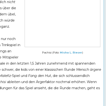
ich nicht
s über die
dem übel,
ich würde
oganz.
 nur noch
Trinkspiel in
ings an
Pachisi (Foto:
Micha L. Rieser
)
 Mitspieler
ale in den letzten 1,5 Jahren zunehmend mit spannenden
ie schwer, die kids von einer klassischen Runde
Mensch ärgere
Malefiz
-Spiel und
Fang den Hut
, die sich schlussendlich
hisi
ableiten und den Ärgerfaktor nochmal erhöhen. Wenn
lungen für das Spiel ansieht, die die Runde machen, geht es