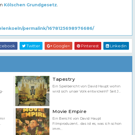
am
Kölschen Grundgesetz
.
elenkoeln/permalink/1678125698976686/
cebook
Twitter
Google+
Pinterest
Linkedin
Tapestry
Ein Spielbericht von David Haupt wohin
g-
wird sich unser Volk entwickeln? Seit J...
Movie Empire
mir
Ein Bericht von David Haupt
.
Filmproduzent... das ist es, was ich schon
imm...