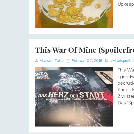
Upkeep-
This War Of Mine (spoilerfr
Michael Tabel
Februar 02, 2018
#Mkelspielt
,
This Wa
irgendw
bedrüc
Krieg 
Zivilis
Das "Spi