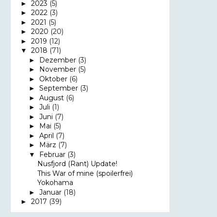
2023
(5)
►
2022
(3)
►
2021
(5)
►
2020
(20)
►
2019
(12)
►
2018
(71)
▼
Dezember
(3)
►
November
(5)
►
Oktober
(6)
►
September
(3)
►
August
(6)
►
Juli
(1)
►
Juni
(7)
►
Mai
(5)
►
April
(7)
►
März
(7)
►
Februar
(3)
▼
Nusfjord (Rant) Update!
This War of mine (spoilerfrei)
Yokohama
Januar
(18)
►
2017
(39)
►