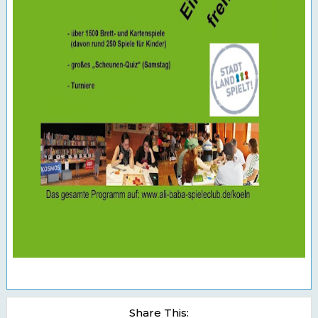
Share This: