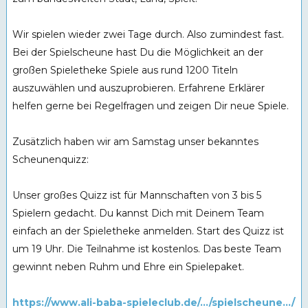
Wir spielen wieder zwei Tage durch. Also zumindest fast.
Bei der Spielscheune hast Du die Möglichkeit an der
großen Spieletheke Spiele aus rund 1200 Titeln
auszuwählen und auszuprobieren. Erfahrene Erklärer
helfen gerne bei Regelfragen und zeigen Dir neue Spiele.
Zusätzlich haben wir am Samstag
unser bekanntes
Scheunenquizz:
Unser großes Quizz ist für Mannschaften von 3 bis 5
Spielern gedacht. Du kannst Dich mit Deinem Team
einfach an der Spieletheke anmelden. Start des Quizz ist
um 19 Uhr. Die Teilnahme ist kostenlos. Das beste Team
gewinnt neben Ruhm und Ehre ein Spielepaket.
https://www.ali-baba-spieleclub.de/.../spielscheune.../