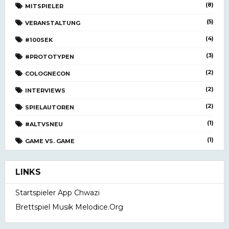
(8)
MITSPIELER
(5)
VERANSTALTUNG
(4)
#100SEK
(3)
#PROTOTYPEN
(2)
COLOGNECON
(2)
INTERVIEWS
(2)
SPIELAUTOREN
(1)
#ALTVSNEU
(1)
GAME VS. GAME
LINKS
Startspieler App Chwazi
Brettspiel Musik Melodice.org