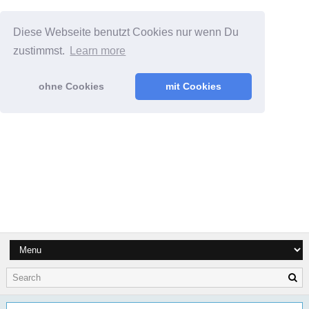
Diese Webseite benutzt Cookies nur wenn Du
zustimmst.
Learn more
ohne Cookies
mit Cookies