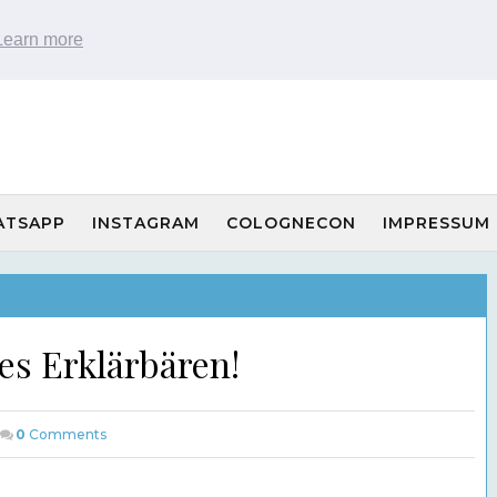
Learn more
ATSAPP
INSTAGRAM
COLOGNECON
IMPRESSUM
es Erklärbären!
0
Comments