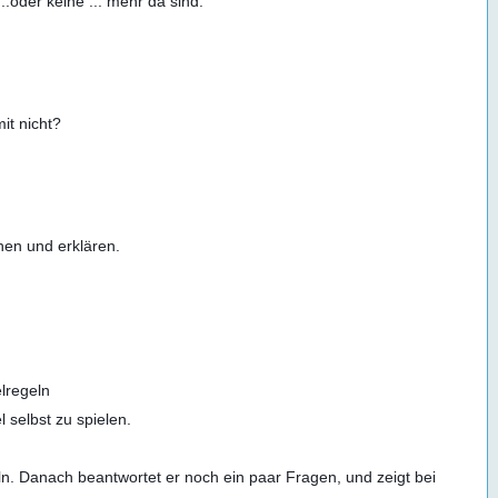
..oder keine ... mehr da sind.
it nicht?
hen und erklären.
elregeln
 selbst zu spielen.
eln. Danach beantwortet er noch ein paar Fragen, und zeigt bei