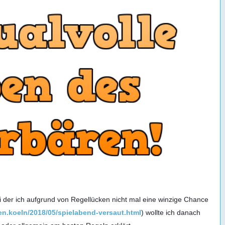
i der ich aufgrund von Regellücken nicht mal eine winzige Chance
len.koeln/2018/05/spielabend-versaut.html
) wollte ich danach