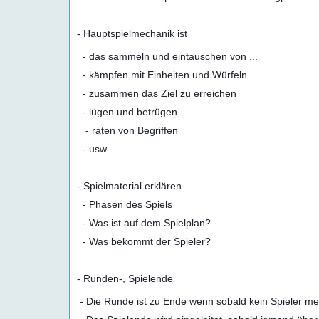
- Hauptspielmechanik ist
- das sammeln und eintauschen von ...
- kämpfen mit Einheiten und Würfeln.
- zusammen das Ziel zu erreichen
- lügen und betrügen
- raten von Begriffen
- usw
- Spielmaterial erklären
- Phasen des Spiels
- Was ist auf dem Spielplan?
- Was bekommt der Spieler?
- Runden-, Spielende
- Die Runde ist zu Ende wenn sobald kein Spieler mehr