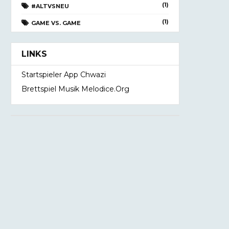
(1)
#ALTVSNEU
(1)
GAME VS. GAME
LINKS
Startspieler App Chwazi
Brettspiel Musik Melodice.org