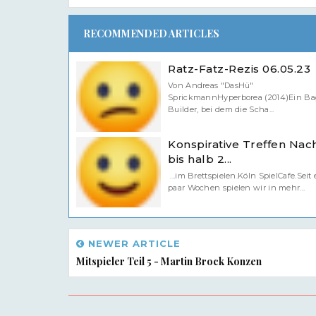
RECOMMENDED ARTICLES
Ratz-Fatz-Rezis 06.05.23
Von Andreas "DasHü"
SprickmannHyperborea (2014)Ein Ba
Builder, bei dem die Scha...
Konspirative Treffen Nac
bis halb 2...
...im Brettspielen.Köln SpielCafe.Seit 
paar Wochen spielen wir in mehr...
NEWER ARTICLE
Mitspieler Teil 5 - Martin Brock Konzen