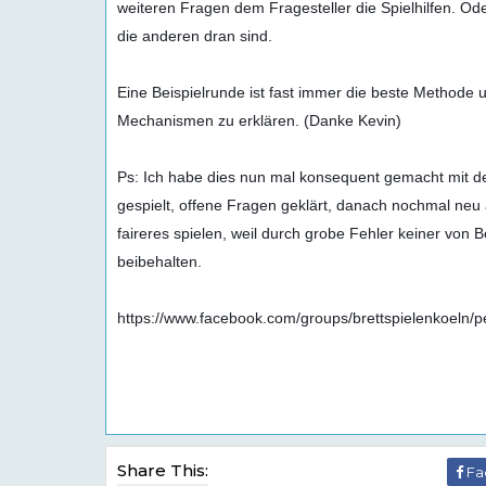
weiteren Fragen dem Fragesteller die Spielhilfen. Od
die anderen dran sind.
Eine Beispielrunde ist fast immer die beste Method
Mechanismen zu erklären.
(Danke Kevin)
Ps: Ich habe dies nun mal konsequent gemacht mit de
gespielt, offene Fragen geklärt, danach nochmal neu 
faireres spielen, weil durch grobe Fehler keiner vo
beibehalten.
https://www.facebook.com/groups/brettspielenkoeln
Share This:
Fa