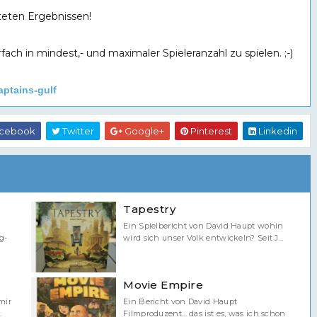
rteten Ergebnissen!
ch in mindest,- und maximaler Spieleranzahl zu spielen. ;-)
ptains-gulf
cebook
Twitter
Google+
Pinterest
Linkedin
Tapestry
Ein Spielbericht von David Haupt wohin
g-
wird sich unser Volk entwickeln? Seit J...
Movie Empire
mir
Ein Bericht von David Haupt
.
Filmproduzent... das ist es, was ich schon