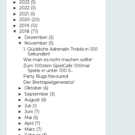
2023
(5)
►
2022
(3)
►
2021
(5)
►
2020
(20)
►
2019
(12)
►
2018
(71)
▼
Dezember
(3)
►
November
(5)
▼
1. Glückliche Adrenalin Trobils in 100
Sekunden!
Wie man es nicht machen sollte!
Zum 100sten SpielCafe 100mal
Spiele in unter 100 S...
Party Bugs flavoured
Der Brettspielgenerator!
Oktober
(6)
►
September
(3)
►
August
(6)
►
Juli
(1)
►
Juni
(7)
►
Mai
(5)
►
April
(7)
►
März
(7)
►