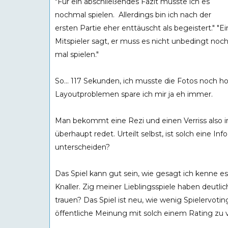
"Für ein abschließendes Fazit müsste ich es
nochmal spielen. Allerdings bin ich nach der
ersten Partie eher enttäuscht als begeistert." "Ei
Mitspieler sagt, er muss es nicht unbedingt noc
mal spielen."
So... 117 Sekunden, ich musste die Fotos noch ho
Layoutproblemen spare ich mir ja eh immer.
Man bekommt eine Rezi und einen Verriss also 
überhaupt redet. Urteilt selbst, ist solch eine I
unterscheiden?
Das Spiel kann gut sein, wie gesagt ich kenne e
Knaller. Zig meiner Lieblingsspiele haben de
trauen? Das Spiel ist neu, wie wenig Spielervotin
öffentliche Meinung mit solch einem Rating zu 