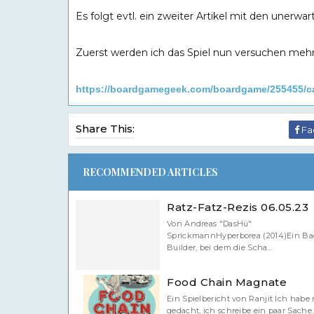
Es folgt evtl. ein zweiter Artikel mit den unerwa
Zuerst werden ich das Spiel nun versuchen mehrfa
https://boardgamegeek.com/boardgame/255455/ca
Share This:
Fa
RECOMMENDED ARTICLES
Ratz-Fatz-Rezis 06.05.23
Von Andreas "DasHü"
SprickmannHyperborea (2014)Ein Ba
Builder, bei dem die Scha...
Food Chain Magnate
Ein Spielbericht von Ranjit Ich habe 
gedacht, ich schreibe ein paar Sache..