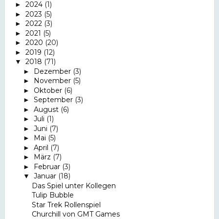
2024
(1)
►
2023
(5)
►
2022
(3)
►
2021
(5)
►
2020
(20)
►
2019
(12)
►
2018
(71)
▼
Dezember
(3)
►
November
(5)
►
Oktober
(6)
►
September
(3)
►
August
(6)
►
Juli
(1)
►
Juni
(7)
►
Mai
(5)
►
April
(7)
►
März
(7)
►
Februar
(3)
►
Januar
(18)
▼
Das Spiel unter Kollegen
Tulip Bubble
Star Trek Rollenspiel
Churchill von GMT Games