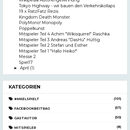
Wikipedia Autorengewinnung
Tokyo Highway - wir bauen den Verkehrskollaps
19 x RatzFatz Rezis
Kingdom Death Monster.
PolyMono! Monopoly
Pöppelkunst
Mitspieler Teil 4 Achim "Wikisquirrel" Raschka
Mitspieler Teil 3 Andreas "DasHü" Hüttig
Mitspieler Teil 2 Stefan und Esther
Mitspieler Teil 1 "Hallo Heiko!"
Messe 2
Spiel17
April
(1)
►
KATEGORIEN
(101)
#MKELSPIELT
(57)
FACEBOOKBEITRAG
(50)
GASTAUTOR
(8)
MITSPIELER